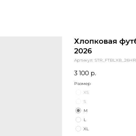
Хлопковая фут
2026
Артикул:
STR_FTBLXB_26HR
3 100
р.
Размер
XS
S
M
L
XL