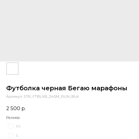
Футболка черная Бегаю марафоны
Артикул:
STR_FTBLXB_24SM_RUN_BLK
2 500
р.
Размер
XS
S